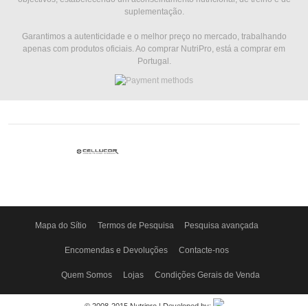
suplementação.
Garantimos a autenticidade e o melhor preço no mercado, trabalhando
apenas com produtos oficiais. Ao comprar NutriPro, está a comprar em
Portugal.
Mapa do Sítio
Termos de Pesquisa
Pesquisa avançada
Encomendas e Devoluções
Contacte-nos
Quem Somos
Lojas
Condições Gerais de Venda
© 2008-2015 Nutripro | Developed by: