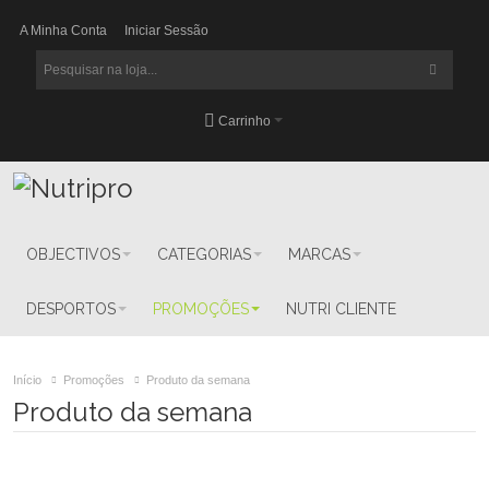
A Minha Conta
Iniciar Sessão
Carrinho
OBJECTIVOS
CATEGORIAS
MARCAS
DESPORTOS
PROMOÇÕES
NUTRI CLIENTE
Início
Promoções
Produto da semana
Produto da semana