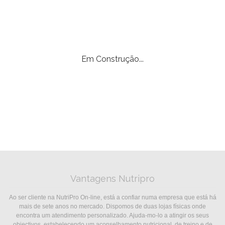
Em Construção...
Vantagens Nutripro
Ao ser cliente na NutriPro On-line, está a confiar numa empresa que está há
mais de sete anos no mercado. Dispomos de duas lojas físicas onde
encontra um atendimento personalizado. Ajuda-mo-lo a atingir os seus
objectivos, estabelecendo um aconselhamento nutricional, de treino e de