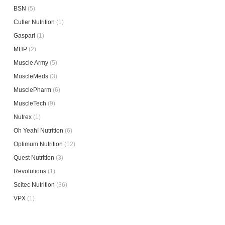
BSN
(5)
Cutler Nutrition
(1)
Gaspari
(1)
MHP
(2)
Muscle Army
(5)
MuscleMeds
(3)
MusclePharm
(6)
MuscleTech
(9)
Nutrex
(1)
Oh Yeah! Nutrition
(6)
Optimum Nutrition
(12)
Quest Nutrition
(3)
Revolutions
(1)
Scitec Nutrition
(36)
VPX
(1)