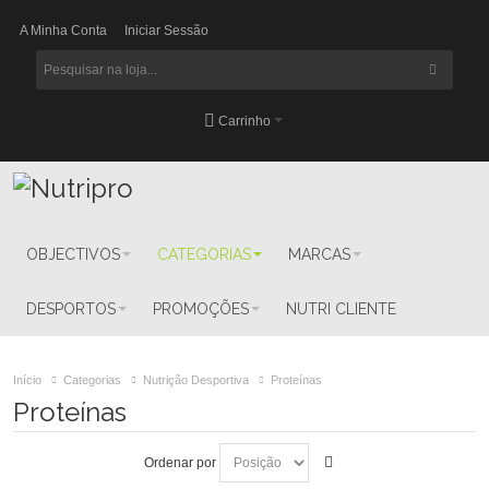
A Minha Conta
Iniciar Sessão
Carrinho
OBJECTIVOS
CATEGORIAS
MARCAS
DESPORTOS
PROMOÇÕES
NUTRI CLIENTE
Início
Categorias
Nutrição Desportiva
Proteínas
Proteínas
Ordenar por