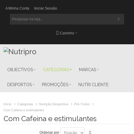
A Minha Conta
Iniciar Sessão
Carrinho
OBJECTIVOS
CATEGORIAS
MARCAS
DESPORTOS
PROMOÇÕES
NUTRI CLIENTE
Início
Categorias
Nutrição Desportiva
Pré-Treino
Com Cafeina e estimulantes
Com Cafeina e estimulantes
Ordenar por