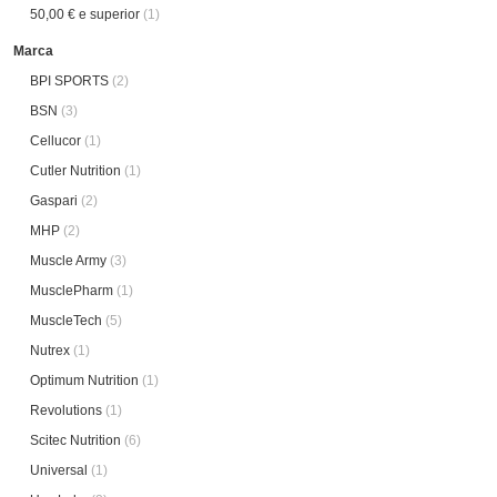
50,00 €
e superior
(1)
Marca
BPI SPORTS
(2)
BSN
(3)
Cellucor
(1)
Cutler Nutrition
(1)
Gaspari
(2)
MHP
(2)
Muscle Army
(3)
MusclePharm
(1)
MuscleTech
(5)
Nutrex
(1)
Optimum Nutrition
(1)
Revolutions
(1)
Scitec Nutrition
(6)
Universal
(1)