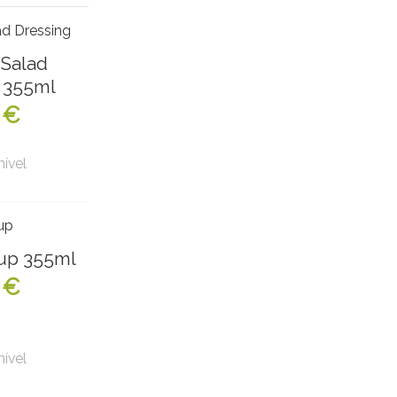
Salad
 355ml
 €
nível
up 355ml
 €
nível