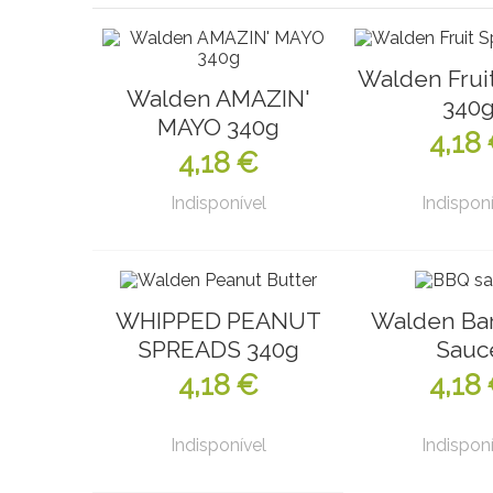
Walden Frui
Walden AMAZIN'
340
MAYO 340g
4,18
4,18 €
Indisponível
Indisponí
WHIPPED PEANUT
Walden Ba
SPREADS 340g
Sauc
4,18 €
4,18
Indisponível
Indisponí