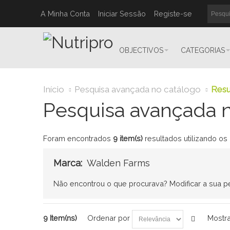
A Minha Conta
Iniciar Sessão
Registe-se
OBJECTIVOS
CATEGORIAS
Início
Pesquisa avançada no catálogo
Resu
Pesquisa avançada n
Foram encontrados
9 item(s)
resultados utilizando os
Marca:
Walden Farms
Não encontrou o que procurava?
Modificar a sua 
9 Item(ns)
Ordenar por
Mostra