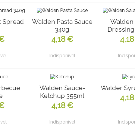
t Spread
Walden Pasta Sauce
Walden 
g
340g
Dressing
 €
4,18 €
4,18
vel
Indisponível
Indispo
rbecue
Walden Sauce-
Walder Syr
e
Ketchup 355ml
4,18
 €
4,18 €
vel
Indisponível
Indispo