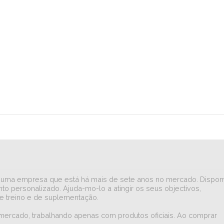
iar numa empresa que está há mais de sete anos no mercado. Dispo
to personalizado. Ajuda-mo-lo a atingir os seus objectivos,
e treino e de suplementação.
 mercado, trabalhando apenas com produtos oficiais. Ao comprar