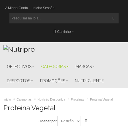
A Minha Conta
Iniciar Sessão
Carrinho
OBJECTIVOS
CATEGORIAS
MARCAS
DESPORTOS
PROMOÇÕES
NUTRI CLIENTE
Início
Categorias
Nutrição Desportiva
Proteínas
Proteína Vegetal
Proteína Vegetal
Ordenar por