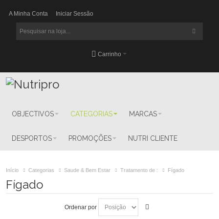
A Minha Conta
Iniciar Sessão
Carrinho
OBJECTIVOS
CATEGORIAS
MARCAS
DESPORTOS
PROMOÇÕES
NUTRI CLIENTE
Início
Categorias
Saude & Bem Estar
Tratamento de :
Fígado
Fígado
Ordenar por