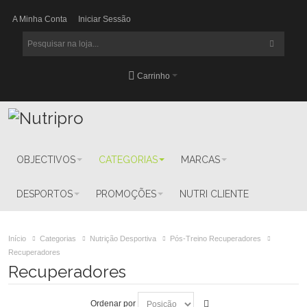
A Minha Conta
Iniciar Sessão
Carrinho
OBJECTIVOS
CATEGORIAS
MARCAS
DESPORTOS
PROMOÇÕES
NUTRI CLIENTE
Início
Categorias
Nutrição Desportiva
Pós-Treino Recuperadores
Recuperadores
Recuperadores
Ordenar por