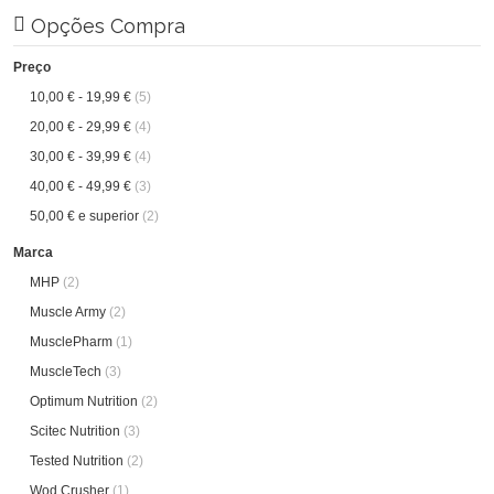
Opções Compra
Preço
10,00 €
-
19,99 €
(5)
20,00 €
-
29,99 €
(4)
30,00 €
-
39,99 €
(4)
40,00 €
-
49,99 €
(3)
50,00 €
e superior
(2)
Marca
MHP
(2)
Muscle Army
(2)
MusclePharm
(1)
MuscleTech
(3)
Optimum Nutrition
(2)
Scitec Nutrition
(3)
Tested Nutrition
(2)
Wod Crusher
(1)