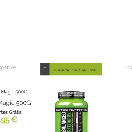
sponível
In
ADICIONAR AO CARRINHO
Magic 500G
rtes Grátis
,95 €