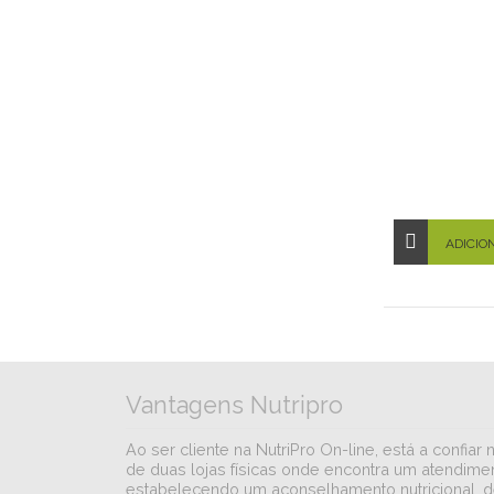
ADICIO
Vantagens Nutripro
Ao ser cliente na NutriPro On-line, está a conf
de duas lojas físicas onde encontra um atendimen
estabelecendo um aconselhamento nutricional, d