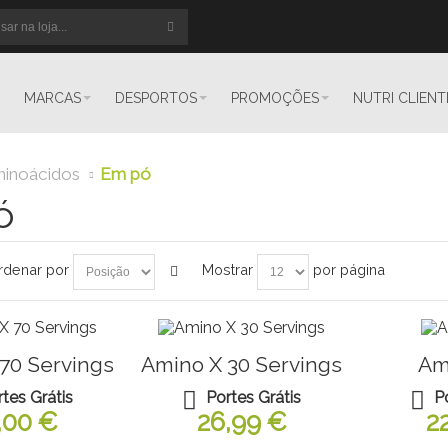
MARCAS
DESPORTOS
PROMOÇÕES
NUTRI CLIENT
inoácidos
Em pó
ó
rdenar por
Mostrar
por página
70 Servings
Amino X 30 Servings
Am
rtes Grátis
Portes Grátis
P
,00 €
26,99 €
2