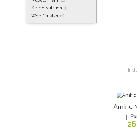
Scitec Nutrition
(1)
Wod Crusher
(1)
Indi
Amino 
Po
26