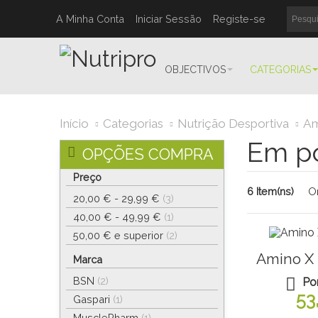
A Minha Conta
Iniciar Sessão
Registe-se
OBJECTIVOS
CATEGORIAS
Início
Categorias
Nutrição Desportiva
Am
Em p
OPÇÕES COMPRA
Preço
6 Item(ns)
O
20,00 €
-
29,99 €
(3)
40,00 €
-
49,99 €
(1)
50,00 €
e superior
(2)
Amino X 
Marca
BSN
(2)
Po
53
Gaspari
(1)
MusclePharm
(1)