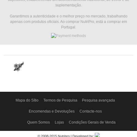
suplementação.
Garantimos a autenticidade e o melhor preço no mercado, trabalhando
apenas com produtos oficiais. Ao comprar NutriPro, está a comprar em
Portugal.
Mapa do Sítio
Termos de Pesquisa
Pesquisa avançada
Encomendas e Devoluções
Contacte-nos
Quem Somos
Lojas
Condições Gerais de Venda
© 2008-2015 Nutripro | Developed by: