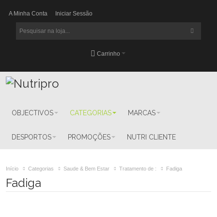
A Minha Conta
Iniciar Sessão
Carrinho
OBJECTIVOS
CATEGORIAS
MARCAS
DESPORTOS
PROMOÇÕES
NUTRI CLIENTE
Início
Categorias
Saude & Bem Estar
Tratamento de :
Fadiga
Fadiga