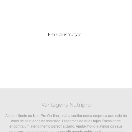
Em Construção...
Vantagens Nutripro
Ao ser cliente na NutriPro On-line, está a confiar numa empresa que está há
mais de sete anos no mercado. Dispomos de duas lojas físicas onde
encontra um atendimento personalizado. Ajuda-mo-lo a atingir os seus
objectivos, estabelecendo um aconselhamento nutricional, de treino e de