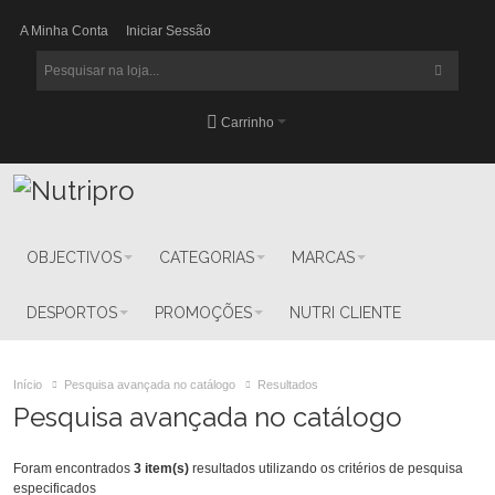
A Minha Conta
Iniciar Sessão
Carrinho
OBJECTIVOS
CATEGORIAS
MARCAS
DESPORTOS
PROMOÇÕES
NUTRI CLIENTE
Início
Pesquisa avançada no catálogo
Resultados
Pesquisa avançada no catálogo
Foram encontrados
3 item(s)
resultados utilizando os critérios de pesquisa
especificados