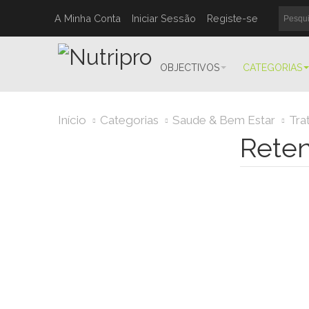
A Minha Conta
Iniciar Sessão
Registe-se
OBJECTIVOS
CATEGORIAS
Início
Categorias
Saude & Bem Estar
Tra
Reten