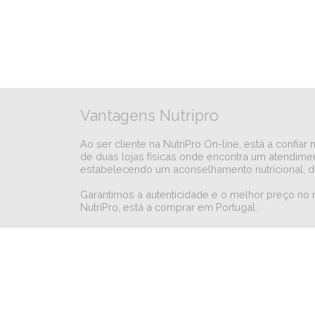
Vantagens Nutripro
Ao ser cliente na NutriPro On-line, está a conf
de duas lojas físicas onde encontra um atendimen
estabelecendo um aconselhamento nutricional, d
Garantimos a autenticidade e o melhor preço no
NutriPro, está a comprar em Portugal.