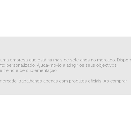
iar numa empresa que está há mais de sete anos no mercado. Dispo
to personalizado. Ajuda-mo-lo a atingir os seus objectivos,
e treino e de suplementação.
 mercado, trabalhando apenas com produtos oficiais. Ao comprar