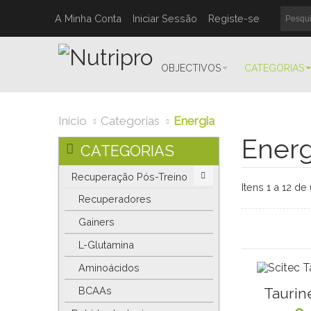
A Minha Conta
Iniciar Sessão
Registe-se
OBJECTIVOS
CATEGORIAS
Início
Categorias
Energia
Energ
CATEGORIAS
Recuperação Pós-Treino
Itens 1 a 12 de
Recuperadores
Gainers
L-Glutamina
Aminoácidos
BCAAs
Taurin