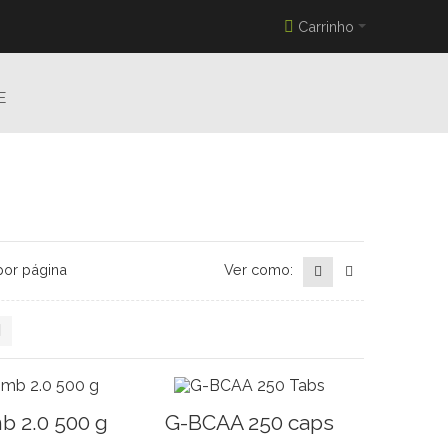
Carrinho
E
or página
Ver como:
b 2.0 500 g
G-BCAA 250 caps