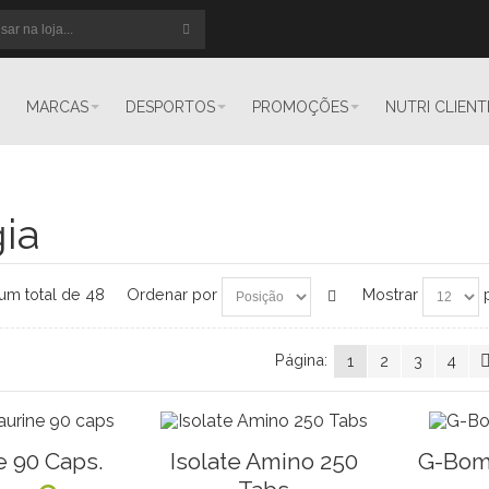
MARCAS
DESPORTOS
PROMOÇÕES
NUTRI CLIENT
ia
 um total de 48
Ordenar por
Mostrar
p
Página:
1
2
3
4
e 90 Caps.
Isolate Amino 250
G-Bom