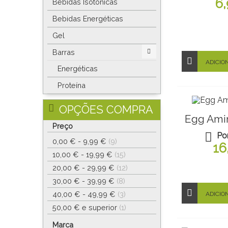
6
Bebidas Isotonicas
Bebidas Energéticas
Gel
Barras
ADICIO
Energéticas
Proteína
OPÇÕES COMPRA
Egg Ami
Preço
Po
0,00 €
-
9,99 €
(9)
16
10,00 €
-
19,99 €
(15)
20,00 €
-
29,99 €
(12)
30,00 €
-
39,99 €
(8)
40,00 €
-
49,99 €
(3)
ADICIO
50,00 €
e superior
(1)
Marca