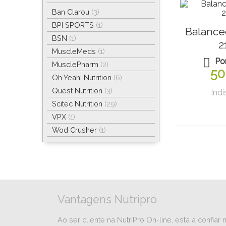
Ban Clarou
(3)
BPI SPORTS
(1)
Balance
BSN
(1)
2
MuscleMeds
(1)
Po
MusclePharm
(2)
50
Oh Yeah! Nutrition
(6)
Quest Nutrition
(3)
Indi
Scitec Nutrition
(29)
VPX
(1)
Wod Crusher
(1)
Vantagens Nutripro
Ao ser cliente na NutriPro On-line, está a conf