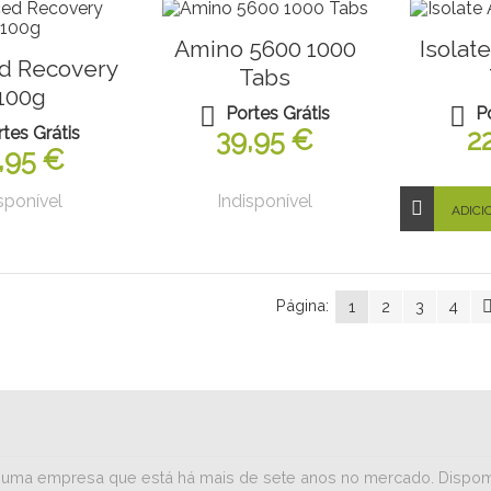
Amino 5600 1000
Isolat
d Recovery
Tabs
100g
Portes Grátis
P
rtes Grátis
39,95 €
2
,95 €
sponível
Indisponível
ADICI
Página:
1
2
3
4
iar numa empresa que está há mais de sete anos no mercado. Dispo