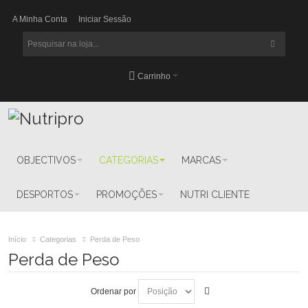
A Minha Conta
Iniciar Sessão
Carrinho
OBJECTIVOS
CATEGORIAS
MARCAS
DESPORTOS
PROMOÇÕES
NUTRI CLIENTE
Início
Categorias
Perda de Peso
Perda de Peso
Ordenar por