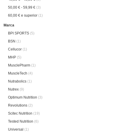
50,00 €
-
59,99 €
(3)
60,00 €
e superior
(1)
Marca
BPI SPORTS
(5)
BSN
(1)
Cellucor
(1)
MHP
(5)
MusclePharm
(1)
MuscleTech
(4)
Nutrabolics
(1)
Nutrex
(9)
Optimum Nutrition
(3)
Revolutions
(2)
Scitec Nutrition
(19)
Tested Nutrition
(6)
Universal
(1)