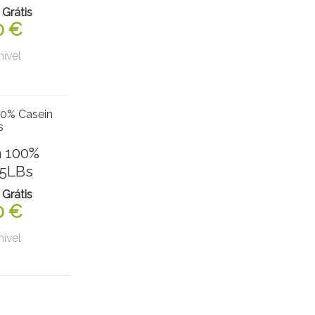
 Grátis
0 €
nível
m 100%
 5LBs
 Grátis
0 €
nível