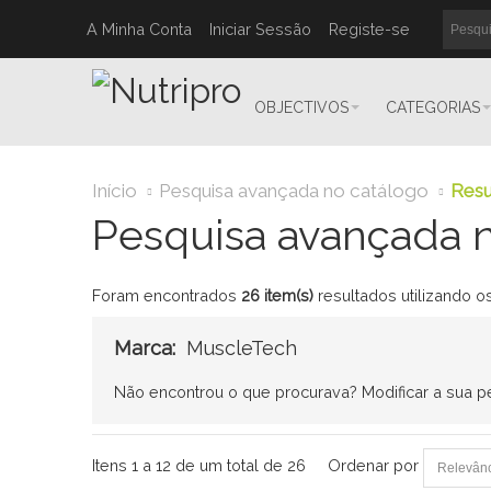
A Minha Conta
Iniciar Sessão
Registe-se
OBJECTIVOS
CATEGORIAS
Início
Pesquisa avançada no catálogo
Resu
Pesquisa avançada n
Foram encontrados
26 item(s)
resultados utilizando o
Marca:
MuscleTech
Não encontrou o que procurava?
Modificar a sua 
Itens 1 a 12 de um total de 26
Ordenar por