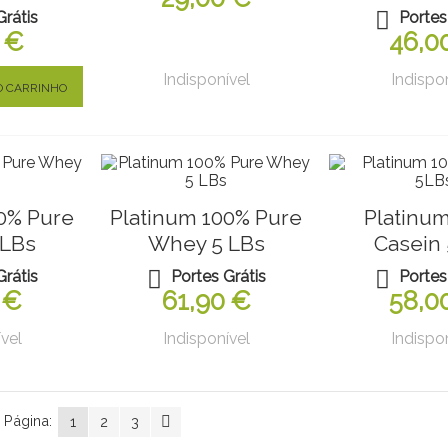
Grátis
Portes
 €
46,0
Indisponível
Indispo
O CARRINHO
0% Pure
Platinum 100% Pure
Platinu
 LBs
Whey 5 LBs
Casein
Grátis
Portes Grátis
Portes
 €
61,90 €
58,0
vel
Indisponível
Indispo
Página:
1
2
3