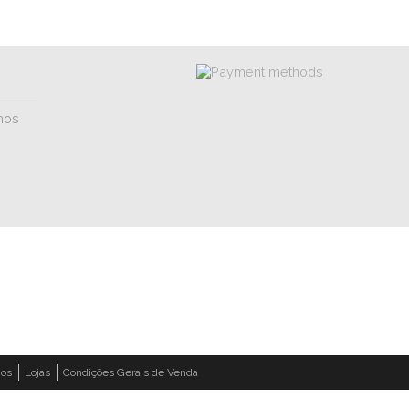
mos
os
Lojas
Condições Gerais de Venda