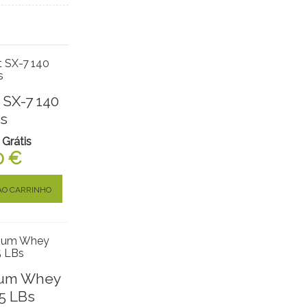
 SX-7 140
s
 Grátis
0 €
AO CARRINHO
ium Whey
 5 LBs