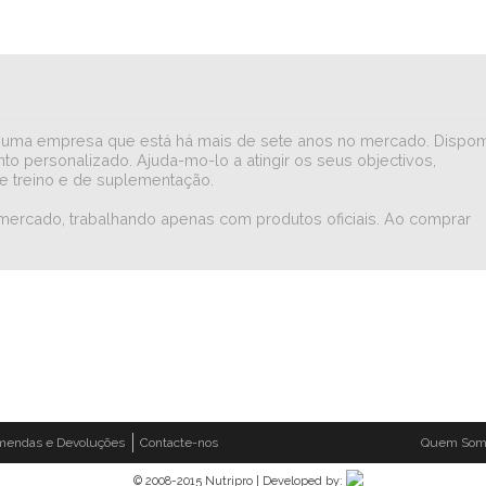
iar numa empresa que está há mais de sete anos no mercado. Dispo
to personalizado. Ajuda-mo-lo a atingir os seus objectivos,
e treino e de suplementação.
 mercado, trabalhando apenas com produtos oficiais. Ao comprar
mendas e Devoluções
Contacte-nos
Quem Som
© 2008-2015 Nutripro | Developed by: