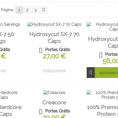
Página:
1
2
3
X-7 50
Hydroxycut SX-7 70
Hydroxycut
gs
Caps
Cap
Grátis
Portes Grátis
Portes
 €
27,00 €
56,0
vel
Indisponível
ADICIONAR 
Creacore
Hardcore
100% Prem
Portes Grátis
 Caps
Protein
29,00 €