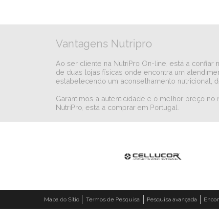
Vantagens Nutripro
Ao ser cliente na NutriPro On-line, está a conf
de duas lojas físicas onde encontra um atendimen
estabelecendo um aconselhamento nutricional, d
Garantimos a autenticidade e o melhor preço no
NutriPro, está a comprar em Portugal.
Mapa do Sítio
Termos de Pesquisa
Pesquisa avançada
Enco