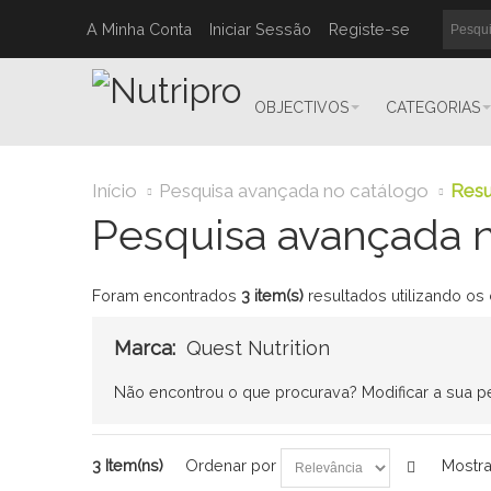
A Minha Conta
Iniciar Sessão
Registe-se
OBJECTIVOS
CATEGORIAS
Início
Pesquisa avançada no catálogo
Resu
Pesquisa avançada n
Foram encontrados
3 item(s)
resultados utilizando os 
Marca:
Quest Nutrition
Não encontrou o que procurava?
Modificar a sua 
3 Item(ns)
Ordenar por
Mostra